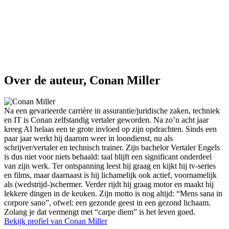
Over de auteur, Conan Miller
Na een gevarieerde carrière in assurantie/juridische zaken, techniek
en IT is Conan zelfstandig vertaler geworden. Na zo’n acht jaar
kreeg AI helaas een te grote invloed op zijn opdrachten. Sinds een
paar jaar werkt hij daarom weer in loondienst, nu als
schrijver/vertaler en technisch trainer. Zijn bachelor Vertaler Engels
is dus niet voor niets behaald: taal blijft een significant onderdeel
van zijn werk. Ter ontspanning leest hij graag en kijkt hij tv-series
en films, maar daarnaast is hij lichamelijk ook actief, voornamelijk
als (wedstrijd-)schermer. Verder rijdt hij graag motor en maakt hij
lekkere dingen in de keuken. Zijn motto is nog altijd: “Mens sana in
corpore sano”, ofwel: een gezonde geest in een gezond lichaam.
Zolang je dat vermengt met “carpe diem” is het leven goed.
Bekijk profiel van Conan Miller