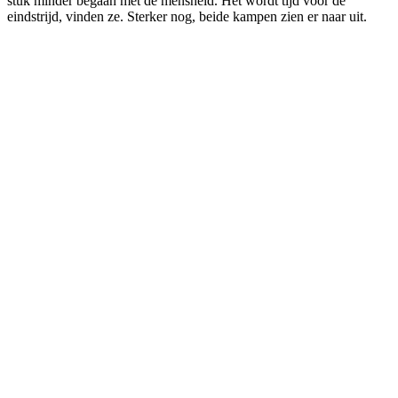
stuk minder begaan met de mensheid. Het wordt tijd voor de
eindstrijd, vinden ze. Sterker nog, beide kampen zien er naar uit.