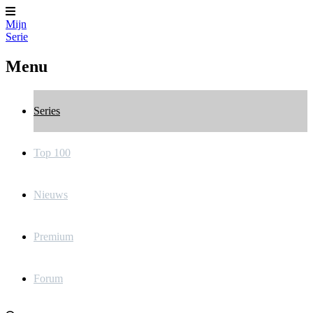
Mijn
Serie
Menu
Series
Top 100
Nieuws
Premium
Forum