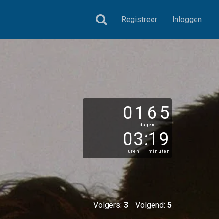
Registreer
Inloggen
0165
dagen
03
:
19
uren
minuten
Volgers:
3
Volgend:
5