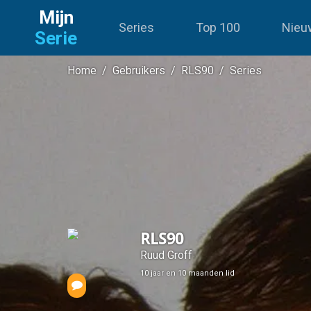
Mijn
Series
Top 100
Nieu
Serie
Home
/
Gebruikers
/
RLS90
/
Series
RLS90
Ruud Groff
10 jaar en 10 maanden lid