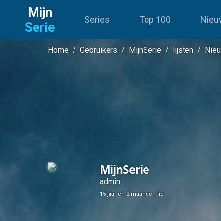
Mijn
Series
Top 100
Nieu
Serie
Home
/
Gebruikers
/
MijnSerie
/
lijsten
/
Nieu
MijnSerie
admin
15 jaar en 2 maanden lid