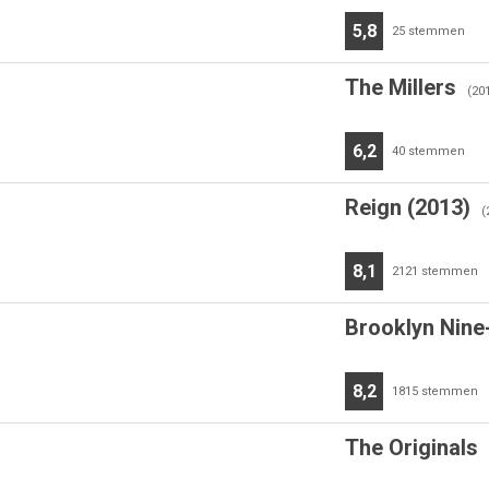
5,8
25
stemmen
The Millers
(201
6,2
40
stemmen
Reign (2013)
(
8,1
2121
stemmen
Brooklyn Nine
8,2
1815
stemmen
The Originals