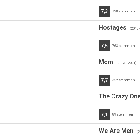
7,3
738
stemmen
Hostages
(2013 
7,5
763
stemmen
Mom
(2013 - 2021)
7,7
352
stemmen
The Crazy On
7,1
89
stemmen
We Are Men
(2