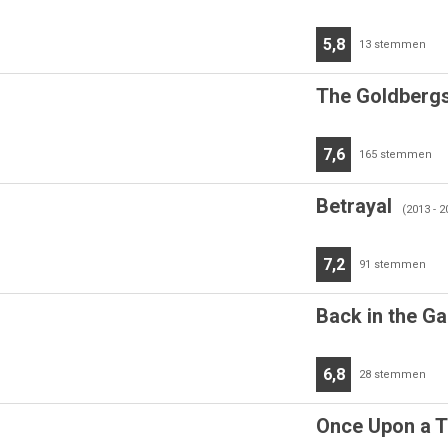
5,8
13
stemmen
The Goldbergs
7,6
165
stemmen
Betrayal
(2013 - 2
7,2
91
stemmen
Back in the G
6,8
28
stemmen
Once Upon a T