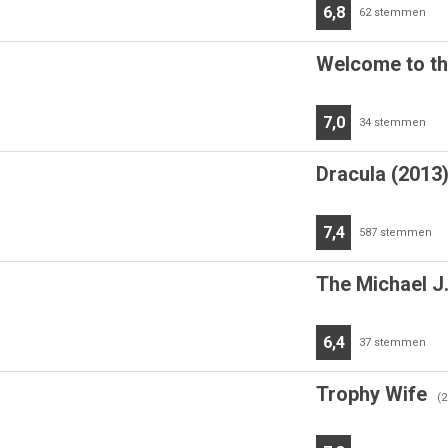
6,8
62
stemmen
Welcome to th
7,0
34
stemmen
Dracula (2013
7,4
587
stemmen
The Michael J
6,4
37
stemmen
Trophy Wife
(2