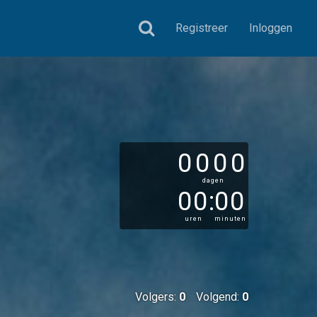
Registreer
Inloggen
0000
dagen
00
:
00
uren
minuten
Volgers:
0
Volgend:
0