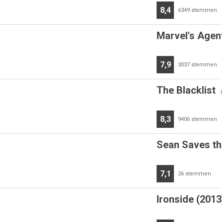
8,4
6349
stemmen
Marvel's Agent
7,9
3037
stemmen
The Blacklist
8,3
9406
stemmen
Sean Saves th
7,1
26
stemmen
Ironside (2013