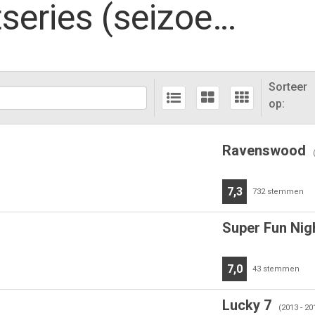
Nieuwe herfstseries (seizoen 2013-2014)
Sorteer
op:
Ravenswood
7,3
732
stemmen
Super Fun Nig
7,0
43
stemmen
Lucky 7
(2013 - 20