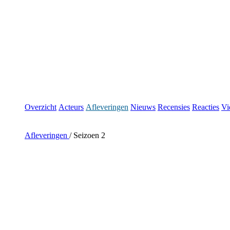
Overzicht
Acteurs
Afleveringen
Nieuws
Recensies
Reacties
Vi
Afleveringen
/
Seizoen 2