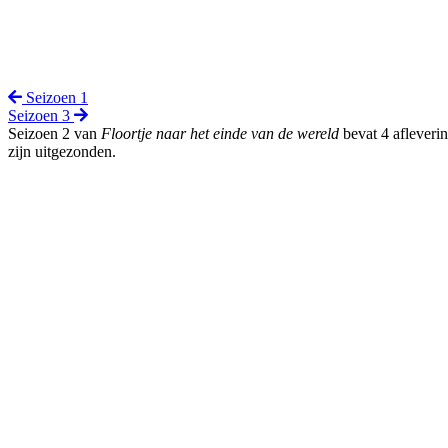
Seizoen 1
Seizoen 3
Seizoen 2 van
Floortje naar het einde van de wereld
bevat 4 afleverin
zijn uitgezonden.