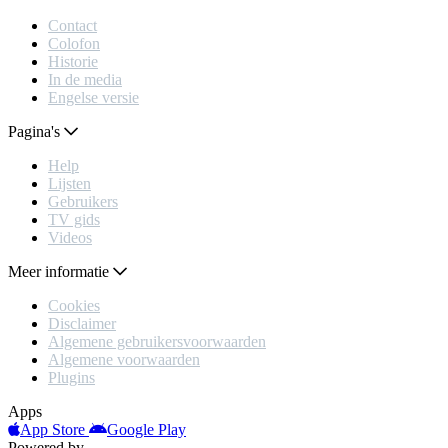
Contact
Colofon
Historie
In de media
Engelse versie
Pagina's
Help
Lijsten
Gebruikers
TV gids
Videos
Meer informatie
Cookies
Disclaimer
Algemene gebruikersvoorwaarden
Algemene voorwaarden
Plugins
Apps
App Store
Google Play
Powered by