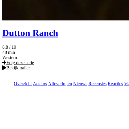
Dutton Ranch
8.8
/ 10
48 min
Western
Volg deze serie
Bekijk trailer
Overzicht
Acteurs
Afleveringen
Nieuws
Recensies
Reacties
Vi