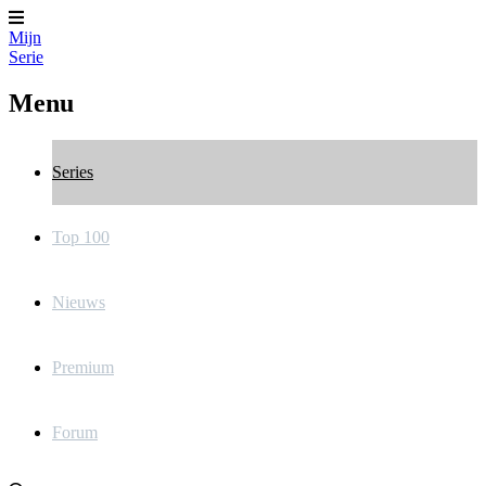
Mijn
Serie
Menu
Series
Top 100
Nieuws
Premium
Forum