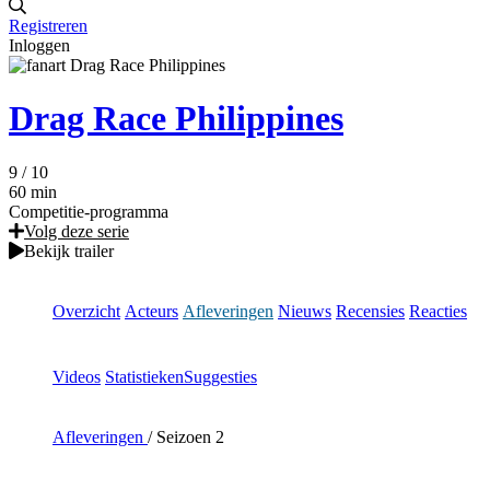
Registreren
Inloggen
Drag Race Philippines
9
/ 10
60 min
Competitie-programma
Volg deze serie
Bekijk trailer
Overzicht
Acteurs
Afleveringen
Nieuws
Recensies
Reacties
Videos
Statistieken
Suggesties
Afleveringen
/
Seizoen 2