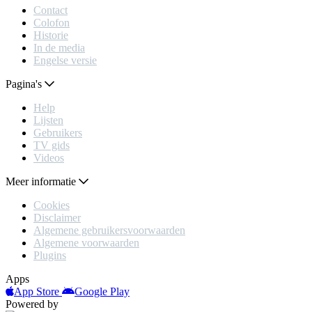
Contact
Colofon
Historie
In de media
Engelse versie
Pagina's
Help
Lijsten
Gebruikers
TV gids
Videos
Meer informatie
Cookies
Disclaimer
Algemene gebruikersvoorwaarden
Algemene voorwaarden
Plugins
Apps
App Store
Google Play
Powered by