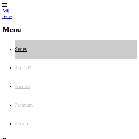
Mijn
Serie
Menu
Series
Top 100
Nieuws
Premium
Forum