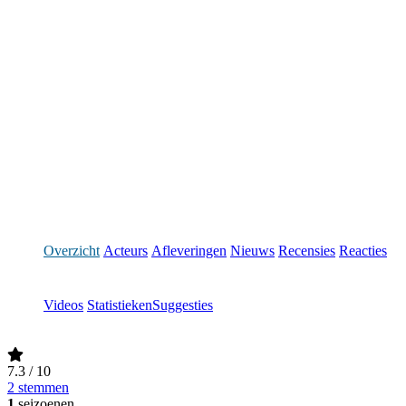
Overzicht
Acteurs
Afleveringen
Nieuws
Recensies
Reacties
Videos
Statistieken
Suggesties
7.3
/ 10
2 stemmen
1
seizoenen