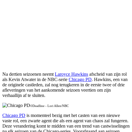
Na dertien seizoenen neemt
Laroyce Hawkins
afscheid van zijn rol
als Kevin Atwater in de NBC-serie
Chicago PD
. Hawkins, een van
de originele castleden, zal nog terugkeren in de eerste twee of drie
afleveringen van het aankomende seizoen veertien om zijn
verhaallijn af te sluiten.
©Deadline - Lori Allen/NBC
Chicago PD
is momenteel bezig met het casten van een nieuwe
vaste rol, een zwarte agent die als een agent van chaos zal fungeren.
Deze verandering komt te midden van een trend van castwisselingen
na elk seizoen van de Chicago-series. Voorafgaand aan seizoen