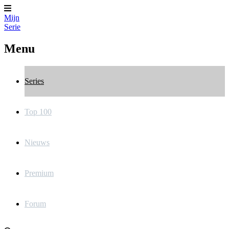
Mijn
Serie
Menu
Series
Top 100
Nieuws
Premium
Forum