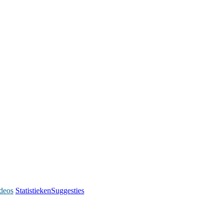
deos
Statistieken
Suggesties