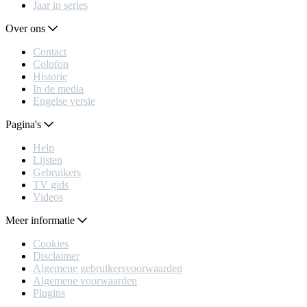
Jaar in series
Over ons
Contact
Colofon
Historie
In de media
Engelse versie
Pagina's
Help
Lijsten
Gebruikers
TV gids
Videos
Meer informatie
Cookies
Disclaimer
Algemene gebruikersvoorwaarden
Algemene voorwaarden
Plugins