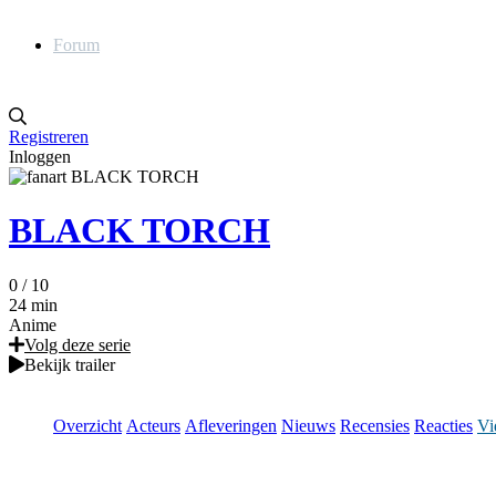
Forum
Registreren
Inloggen
BLACK TORCH
0
/ 10
24 min
Anime
Volg deze serie
Bekijk trailer
Overzicht
Acteurs
Afleveringen
Nieuws
Recensies
Reacties
Vi