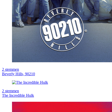
2
stemmen
Beverly Hills, 90210
2
stemmen
The Incredible Hulk