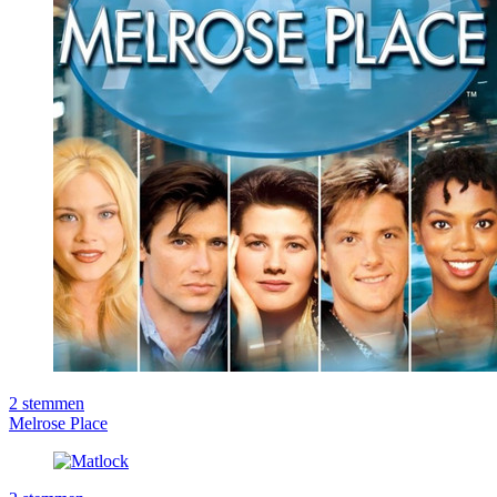
2
stemmen
Melrose Place