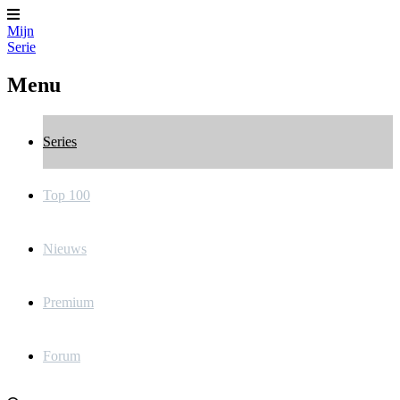
Mijn
Serie
Menu
Series
Top 100
Nieuws
Premium
Forum