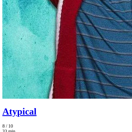
Atypical
8
/ 10
33 min