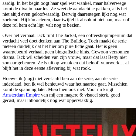
aardig. In het begin oogt haar spel wat wankel, maar halverwege
komt de diva in haar los. Ze weet de aandacht te pakken, al is het
niet altijd even geloofwaardig. Derwig daarentegen lijkt nog wat
zoekend. Hij kán acteren, daar twijfel ik absoluut niet aan, maar of
deze rol hem echt ligt, valt nog te bezien.
Over het verhaal: Jack runt The Jackal, een coffeeshopimperium dat
verdacht veel doet denken aan The Bulldog. Toch maakt de serie
meteen duidelijk dat het hier om pure fictie gaat. Het is geen
waargebeurd verhaal, geen biografische hints. Gewoon verzonnen
drama. Jack wil scheiden van zijn vrouw, maar dat laat Betty niet
zomaar gebeuren. Ze is uit op wraak en dat belooft vuurwerk… al
blijft het in deze eerste aflevering bij wat rook.
Hoewel ik (nog) niet verslaafd ben aan de serie, aan de serie
inderdaad, ben ik wel benieuwd waar het naartoe gaat. Misschien
komt de spanning later. Misschien ook niet. Voor nu krijgt
Amsterdam Empire
van mij een magere 6: visueel sterk, goed
gecast, maar inhoudelijk nog wat oppervlakkig.