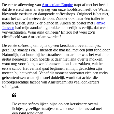
De eerste aflevering van
Amsterdam Empire
trapt af met het beeld
dat de wereld maar al te graag van onze hoofdstad heeft: de Wallen,
blowende toeristen en dampende coffeeshops. Origineel is het niet,
maar het zet wel meteen de toon. Zonder ook maar één trailer te
hebben gezien, ging ik er blanco in. Alleen de poster met
Famke
Janssen
had mijn aandacht getrokken en eerlijk is eerlijk, dat wekt
verwachtingen. Waar ging dit heen? En zou het weer zo’n
clichébeeld van Amsterdam worden?
De eerste scènes lijken bijna op een kerstkaart: overal lichtjes,
gezellige straatjes en… mensen die massaal met een joint rondlopen.
Natuurlijk, dat hoort bij het straatbeeld, maar hier was het wat al te
gretig neergezet. Toch hoefde ik daar niet lang over te mokken,
want nog voor ik mijn wenkbrauwen kon laten zakken, valt het
eerste schot. Het verhaal gaat beginnen en mijn gedachten zijn
meteen bij het verhaal. Vanaf dit moment ontvouwt zich een reeks
gebeurtenissen waarbij al snel duidelijk wordt dat achter die
sprookjesachtige façade van Amsterdam iets veel donkerders
schuilgaat.
De eerste scènes lijken bijna op een kerstkaart: overal
lichtjes, gezellige straatjes en… mensen die massaal met
een joint rondlopen.