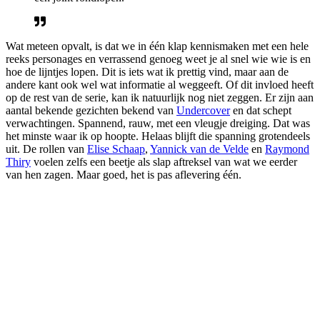
Wat meteen opvalt, is dat we in één klap kennismaken met een hele
reeks personages en verrassend genoeg weet je al snel wie wie is en
hoe de lijntjes lopen. Dit is iets wat ik prettig vind, maar aan de
andere kant ook wel wat informatie al weggeeft. Of dit invloed heeft
op de rest van de serie, kan ik natuurlijk nog niet zeggen. Er zijn aan
aantal bekende gezichten bekend van
Undercover
en dat schept
verwachtingen. Spannend, rauw, met een vleugje dreiging. Dat was
het minste waar ik op hoopte. Helaas blijft die spanning grotendeels
uit. De rollen van
Elise Schaap
,
Yannick van de Velde
en
Raymond
Thiry
voelen zelfs een beetje als slap aftreksel van wat we eerder
van hen zagen. Maar goed, het is pas aflevering één.