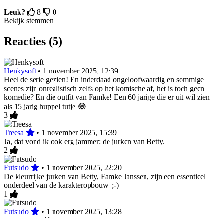
Leuk?
8
0
Bekijk stemmen
Reacties (5)
Henkysoft
•
1 november 2025, 12:39
Heel de serie gezien! En inderdaad ongeloofwaardig en sommige
scenes zijn onrealistisch zelfs op het komische af, het is toch geen
komedie? En die outfit van Famke! Een 60 jarige die er uit wil zien
als 15 jarig huppel tutje 😂
3
Treesa
•
1 november 2025, 15:39
Ja, dat vond ik ook erg jammer: de jurken van Betty.
2
Futsudo
•
1 november 2025, 22:20
De kleurrijke jurken van Betty, Famke Janssen, zijn een essentieel
onderdeel van de karakteropbouw. ;-)
1
Futsudo
•
1 november 2025, 13:28