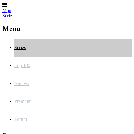
Mijn
Serie
Menu
Series
Top 100
Nieuws
Premium
Forum