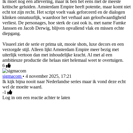
Ik moet nog één aflevering, maar ik ben het eens met de meeste
kritische geluiden. Amsterdam Empire heeft potentie, maar komt niet
echt tot zijn recht. Het script voelt vaak geforceerd en de dialogen
klinken onnatuurlijk, waardoor het verhaal aan geloofwaardigheid
verliest. De personages, hoe sterk de cast ook is, met name Famke
Janssen en Jacob Derwig, blijven opvallend vlak en missen echte
diepgang.
Visueel ziet de serie er prima uit, mooie shots, luxe decors en een
verzorgde stijl. Alleen lijkt Amsterdam Empire meer bezig met
uiterlijk vertoon dan met inhoudelijke kracht. Al met al een
ambitieuze productie die helaas niet helemaal weet te overtuigen.
6
sigmacom
•
4 november 2025, 17:21
Ik kijk bijna nooit naar Nederlandse series maar ik vond deze echt
wel de moeite waard.
-1
Log in om een reactie achter te laten