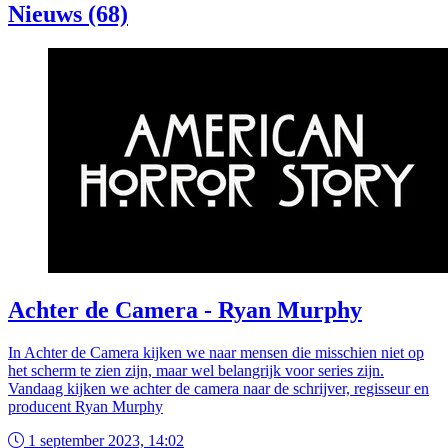
Nieuws (68)
Achter de Camera - Ryan Murphy
In Achter de Camera kijken we naar mensen die misschien niet op
het scherm te zien zijn, maar wel belangrijk voor series zijn.
Vandaag kijken we achter de camera naar de schrijver, regisseur en
producent Ryan Murphy
1 september 2023, 14:02