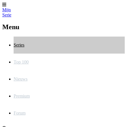
Mijn
Serie
Menu
Series
Top 100
Nieuws
Premium
Forum