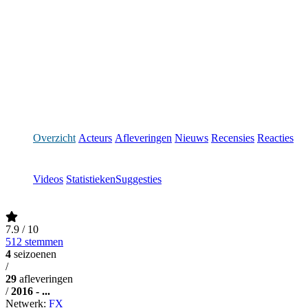
Overzicht
Acteurs
Afleveringen
Nieuws
Recensies
Reacties
Videos
Statistieken
Suggesties
7.9
/ 10
512 stemmen
4
seizoenen
/
29
afleveringen
/
2016 - ...
Netwerk:
FX