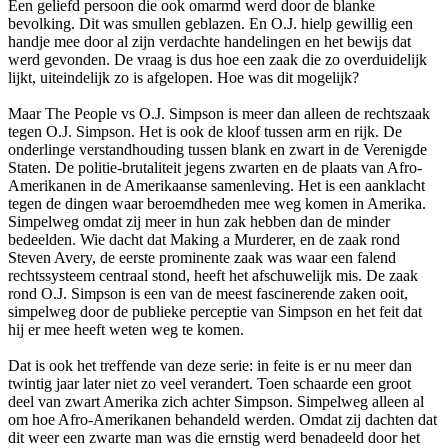
Een geliefd persoon die ook omarmd werd door de blanke
bevolking. Dit was smullen geblazen. En O.J. hielp gewillig een
handje mee door al zijn verdachte handelingen en het bewijs dat
werd gevonden. De vraag is dus hoe een zaak die zo overduidelijk
lijkt, uiteindelijk zo is afgelopen. Hoe was dit mogelijk?
Maar The People vs O.J. Simpson is meer dan alleen de rechtszaak
tegen O.J. Simpson. Het is ook de kloof tussen arm en rijk. De
onderlinge verstandhouding tussen blank en zwart in de Verenigde
Staten. De politie-brutaliteit jegens zwarten en de plaats van Afro-
Amerikanen in de Amerikaanse samenleving. Het is een aanklacht
tegen de dingen waar beroemdheden mee weg komen in Amerika.
Simpelweg omdat zij meer in hun zak hebben dan de minder
bedeelden. Wie dacht dat Making a Murderer, en de zaak rond
Steven Avery, de eerste prominente zaak was waar een falend
rechtssysteem centraal stond, heeft het afschuwelijk mis. De zaak
rond O.J. Simpson is een van de meest fascinerende zaken ooit,
simpelweg door de publieke perceptie van Simpson en het feit dat
hij er mee heeft weten weg te komen.
Dat is ook het treffende van deze serie: in feite is er nu meer dan
twintig jaar later niet zo veel verandert. Toen schaarde een groot
deel van zwart Amerika zich achter Simpson. Simpelweg alleen al
om hoe Afro-Amerikanen behandeld werden. Omdat zij dachten dat
dit weer een zwarte man was die ernstig werd benadeeld door het