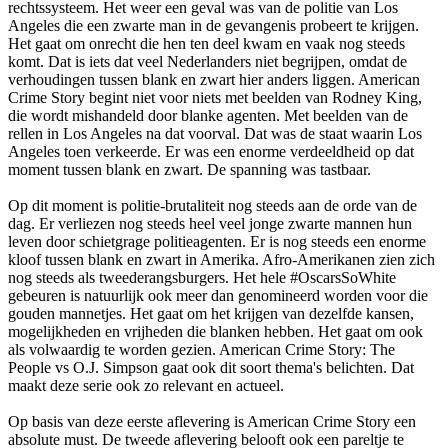
rechtssysteem. Het weer een geval was van de politie van Los
Angeles die een zwarte man in de gevangenis probeert te krijgen.
Het gaat om onrecht die hen ten deel kwam en vaak nog steeds
komt. Dat is iets dat veel Nederlanders niet begrijpen, omdat de
verhoudingen tussen blank en zwart hier anders liggen. American
Crime Story begint niet voor niets met beelden van Rodney King,
die wordt mishandeld door blanke agenten. Met beelden van de
rellen in Los Angeles na dat voorval. Dat was de staat waarin Los
Angeles toen verkeerde. Er was een enorme verdeeldheid op dat
moment tussen blank en zwart. De spanning was tastbaar.
Op dit moment is politie-brutaliteit nog steeds aan de orde van de
dag. Er verliezen nog steeds heel veel jonge zwarte mannen hun
leven door schietgrage politieagenten. Er is nog steeds een enorme
kloof tussen blank en zwart in Amerika. Afro-Amerikanen zien zich
nog steeds als tweederangsburgers. Het hele #OscarsSoWhite
gebeuren is natuurlijk ook meer dan genomineerd worden voor die
gouden mannetjes. Het gaat om het krijgen van dezelfde kansen,
mogelijkheden en vrijheden die blanken hebben. Het gaat om ook
als volwaardig te worden gezien. American Crime Story: The
People vs O.J. Simpson gaat ook dit soort thema's belichten. Dat
maakt deze serie ook zo relevant en actueel.
Op basis van deze eerste aflevering is American Crime Story een
absolute must. De tweede aflevering belooft ook een pareltje te