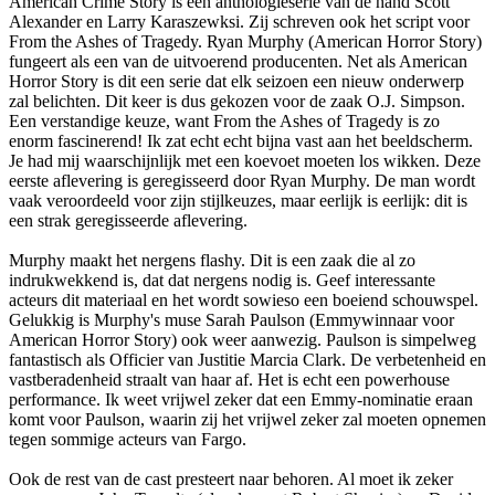
American Crime Story is een anthologieserie van de hand Scott
Alexander en Larry Karaszewksi. Zij schreven ook het script voor
From the Ashes of Tragedy. Ryan Murphy (American Horror Story)
fungeert als een van de uitvoerend producenten. Net als American
Horror Story is dit een serie dat elk seizoen een nieuw onderwerp
zal belichten. Dit keer is dus gekozen voor de zaak O.J. Simpson.
Een verstandige keuze, want From the Ashes of Tragedy is zo
enorm fascinerend! Ik zat echt echt bijna vast aan het beeldscherm.
Je had mij waarschijnlijk met een koevoet moeten los wikken. Deze
eerste aflevering is geregisseerd door Ryan Murphy. De man wordt
vaak veroordeeld voor zijn stijlkeuzes, maar eerlijk is eerlijk: dit is
een strak geregisseerde aflevering.
Murphy maakt het nergens flashy. Dit is een zaak die al zo
indrukwekkend is, dat dat nergens nodig is. Geef interessante
acteurs dit materiaal en het wordt sowieso een boeiend schouwspel.
Gelukkig is Murphy's muse Sarah Paulson (Emmywinnaar voor
American Horror Story) ook weer aanwezig. Paulson is simpelweg
fantastisch als Officier van Justitie Marcia Clark. De verbetenheid en
vastberadenheid straalt van haar af. Het is echt een powerhouse
performance. Ik weet vrijwel zeker dat een Emmy-nominatie eraan
komt voor Paulson, waarin zij het vrijwel zeker zal moeten opnemen
tegen sommige acteurs van Fargo.
Ook de rest van de cast presteert naar behoren. Al moet ik zeker