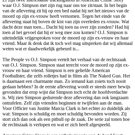
waar O.J. Simpson met zijn rug naar ons toe zit/staat. In het begin
van de aflevering zit hij op een bed nadat hij net het nieuws van de
moord op zijn ex-vrouw heeft vernomen. Tegen het einde van de
aflevering staat hij boven de kist van zijn overleden ex-vrouw. Wat
dacht deze man toen... Dacht hij toen na over zijn zonden? Had hij
toen al het gevoel dat hij er weg mee zou komen? O.J. Simpson is
uiteindelijk vrijgesproken voor de moord op zijn ex-vrouw en haar
vriend. Maar ik denk dat ik toch wel mag uitspreken dat wij allemaal
weten wat er daadwerkelijk gebeurd is...
The People vs O.J. Simpson vertelt het verhaal van de rechtszaak
van O.J. Simpson. Simpson staat terecht voor de moord op zijn ex-
vrouw en haar vriend. Simpson is een geliefde American
Footballster, die zelfs rolletjes had in films als The Naked Gun. Het
is daarnaast een charmante man. Zo iemand kan zoiets toch nooit
gedaan hebben? In de eerste aflevering wordt er steeds meer bewijs
gevonden dat erop wijst dat Simpson toch echt de hoofdverdachte
is. Wij zien Simpson gedurende deze aflevering dan ook langzaam
ontrafelen. Zelf zijn vrienden beginnen te twijfelen aan de man.
Voor Officier van Justitie Marcia Clark is het echter zo duidelijk als
wat: Simpson is schuldig en moet schuldig bevonden worden. Zij
stort zich dan ook als een pitbull op de zaak. De serie zal tonen hoe
de rechtszaak is verlopen en wat er zich heeft afgespeeld.