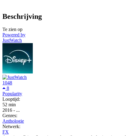
Beschrijving
Te zien op
Powered by
JustWatch
1048
8
Popularity
Looptijd:
52 min
2016
-
...
Genres:
Anthologie
Netwerk:
FX