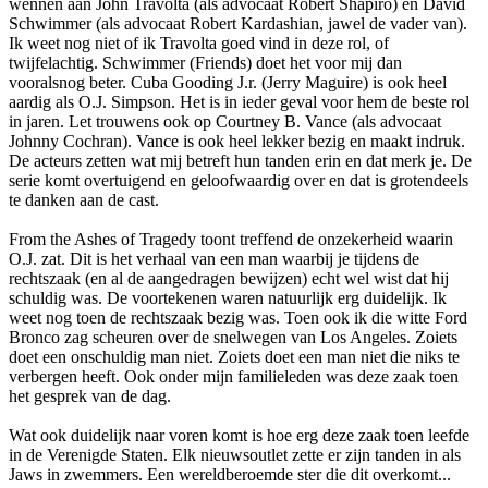
wennen aan John Travolta (als advocaat Robert Shapiro) en David
Schwimmer (als advocaat Robert Kardashian, jawel de vader van).
Ik weet nog niet of ik Travolta goed vind in deze rol, of
twijfelachtig. Schwimmer (Friends) doet het voor mij dan
vooralsnog beter. Cuba Gooding J.r. (Jerry Maguire) is ook heel
aardig als O.J. Simpson. Het is in ieder geval voor hem de beste rol
in jaren. Let trouwens ook op Courtney B. Vance (als advocaat
Johnny Cochran). Vance is ook heel lekker bezig en maakt indruk.
De acteurs zetten wat mij betreft hun tanden erin en dat merk je. De
serie komt overtuigend en geloofwaardig over en dat is grotendeels
te danken aan de cast.
From the Ashes of Tragedy toont treffend de onzekerheid waarin
O.J. zat. Dit is het verhaal van een man waarbij je tijdens de
rechtszaak (en al de aangedragen bewijzen) echt wel wist dat hij
schuldig was. De voortekenen waren natuurlijk erg duidelijk. Ik
weet nog toen de rechtszaak bezig was. Toen ook ik die witte Ford
Bronco zag scheuren over de snelwegen van Los Angeles. Zoiets
doet een onschuldig man niet. Zoiets doet een man niet die niks te
verbergen heeft. Ook onder mijn familieleden was deze zaak toen
het gesprek van de dag.
Wat ook duidelijk naar voren komt is hoe erg deze zaak toen leefde
in de Verenigde Staten. Elk nieuwsoutlet zette er zijn tanden in als
Jaws in zwemmers. Een wereldberoemde ster die dit overkomt...