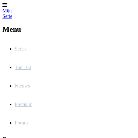
Mijn
Serie
Menu
Series
Top 100
Nieuws
Premium
Forum