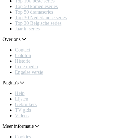
Top 100 beste series
Top 50 komedieseries
Top 50 dramaseries
Top 30 Nederlandse series
Top 30 Belgische series
Jaar in series
Over ons
Contact
Colofon
Historie
In de media
Engelse versie
Pagina's
Help
Lijsten
Gebruikers
TV gids
Videos
Meer informatie
Cookies