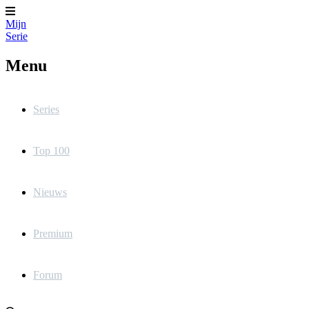
Mijn
Serie
Menu
Series
Top 100
Nieuws
Premium
Forum